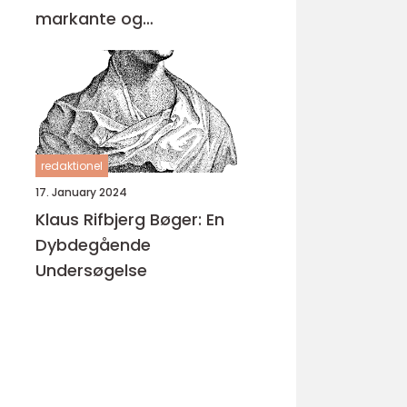
markante og
anerkendte digtere
redaktionel
17. January 2024
Klaus Rifbjerg Bøger: En
Dybdegående
Undersøgelse